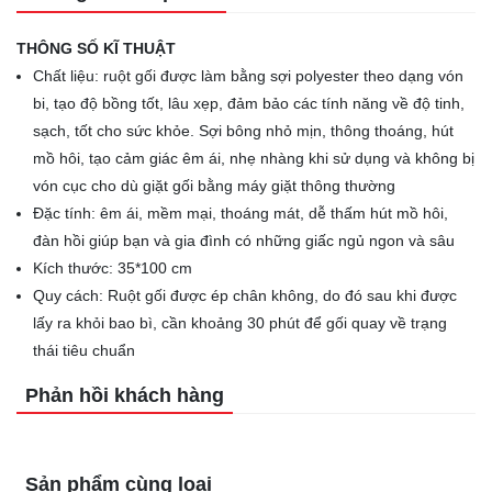
THÔNG SỐ KĨ THUẬT
Chất liệu: ruột gối được làm bằng sợi polyester theo dạng vón
bi, tạo độ bồng tốt, lâu xẹp, đảm bảo các tính năng về độ tinh,
sạch, tốt cho sức khỏe. Sợi bông nhỏ mịn, thông thoáng, hút
mồ hôi, tạo cảm giác êm ái, nhẹ nhàng khi sử dụng và không bị
vón cục cho dù giặt gối bằng máy giặt thông thường
Đặc tính: êm ái, mềm mại, thoáng mát, dễ thấm hút mồ hôi,
đàn hồi giúp bạn và gia đình có những giấc ngủ ngon và sâu
Kích thước: 35*100 cm
Quy cách: Ruột gối được ép chân không, do đó sau khi được
lấy ra khỏi bao bì, cần khoảng 30 phút để gối quay về trạng
thái tiêu chuẩn
Phản hồi khách hàng
Sản phẩm cùng loại