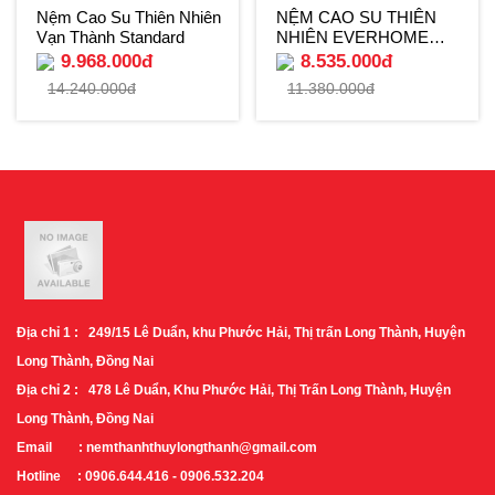
Nệm Cao Su Thiên Nhiên
NỆM CAO SU THIÊN
Vạn Thành Standard
NHIÊN EVERHOME
DELUXE
9.968.000đ
8.535.000đ
14.240.000đ
11.380.000đ
Địa chỉ 1 : 249/15 Lê Duẩn, khu Phước Hải, Thị trấn Long Thành, Huyện
Long Thành, Đồng Nai
Địa chỉ 2 : 478 Lê Duẩn, Khu Phước Hải, Thị Trấn Long Thành, Huyện
Long Thành, Đồng Nai
Email : nemthanhthuylongthanh@gmail.com
Hotline : 0906.644.416 - 0906.532.204