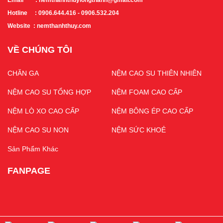
Email : nemthanhthuylongthanh@gmail.com
Hotline : 0906.644.416 - 0906.532.204
Website : nemthanhthuy.com
VỀ CHÚNG TÔI
CHĂN GA
NỆM CAO SU THIÊN NHIÊN
NỆM CAO SU TỔNG HỢP
NỆM FOAM CAO CẤP
NỆM LÒ XO CAO CẤP
NỆM BÔNG ÉP CAO CẤP
NỆM CAO SU NON
NỆM SỨC KHOẺ
Sản Phẩm Khác
FANPAGE
GOOGLE MAPS