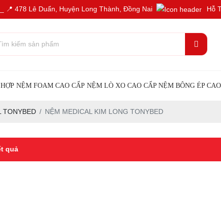
 _ ️📍 478 Lê Duẩn, Huyện Long Thành, Đồng Nai
Hỗ T
 HỢP
NỆM FOAM CAO CẤP
NỆM LÒ XO CAO CẤP
NỆM BÔNG ÉP CAO
L TONYBED
NỆM MEDICAL KIM LONG TONYBED
ết quả