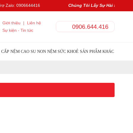
rợ Zalo: 0906644416
Chúng Tôi Lấy Sự Hài Lòng Của
Giới thiệu
|
Liên hệ
0906.644.416
Sự kiện - Tin tức
 CẤP
NỆM CAO SU NON
NỆM SỨC KHOẺ
SẢN PHẨM KHÁC