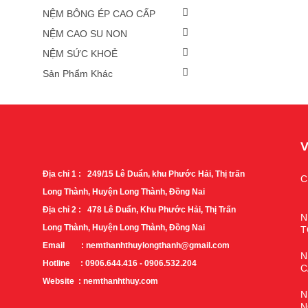
NỆM BÔNG ÉP CAO CẤP
NỆM CAO SU NON
NỆM SỨC KHOẺ
Sản Phẩm Khác
V
Địa chỉ 1 : 249/15 Lê Duẩn, khu Phước Hải, Thị trấn
C
Long Thành, Huyện Long Thành, Đồng Nai
Địa chỉ 2 : 478 Lê Duẩn, Khu Phước Hải, Thị Trấn
N
Long Thành, Huyện Long Thành, Đồng Nai
T
Email : nemthanhthuylongthanh@gmail.com
N
Hotline : 0906.644.416 - 0906.532.204
C
Website : nemthanhthuy.com
N
N