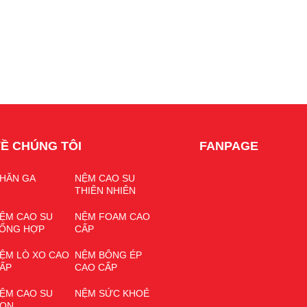
Ề CHÚNG TÔI
FANPAGE
HĂN GA
NỆM CAO SU
THIÊN NHIÊN
ỆM CAO SU
NỆM FOAM CAO
ỔNG HỢP
CẤP
ỆM LÒ XO CAO
NỆM BÔNG ÉP
ẤP
CAO CẤP
ỆM CAO SU
NỆM SỨC KHOẺ
ON