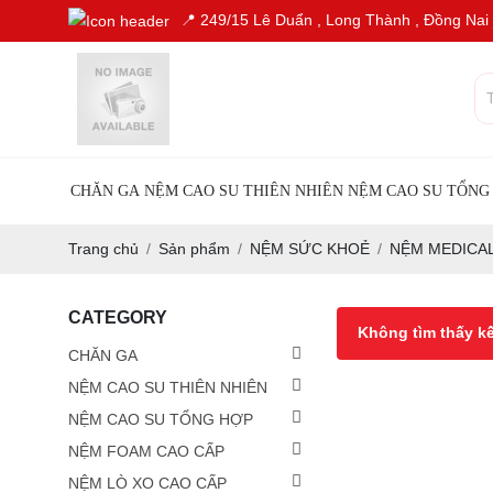
📍 249/15 Lê Duẩn , Long Thành , Đồng Nai
CHĂN GA
NỆM CAO SU THIÊN NHIÊN
NỆM CAO SU TỔNG
Trang chủ
Sản phẩm
NỆM SỨC KHOẺ
NỆM MEDICA
CATEGORY
Không tìm thấy k
CHĂN GA
NỆM CAO SU THIÊN NHIÊN
NỆM CAO SU TỔNG HỢP
NỆM FOAM CAO CẤP
NỆM LÒ XO CAO CẤP