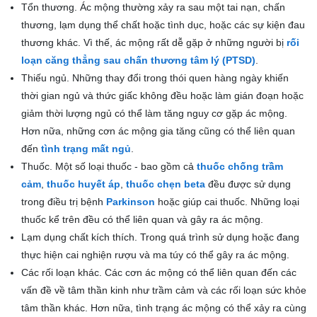
Tổn thương. Ác mộng thường xảy ra sau một tai nạn, chấn
thương, lạm dụng thể chất hoặc tình dục, hoặc các sự kiện đau
thương khác. Vì thế, ác mộng rất dễ gặp ở những người bị
rối
loạn căng thẳng sau chấn thương tâm lý (PTSD)
.
Thiếu ngủ. Những thay đổi trong thói quen hàng ngày khiến
thời gian ngủ và thức giấc không đều hoặc làm gián đoạn hoặc
giảm thời lượng ngủ có thể làm tăng nguy cơ gặp ác mộng.
Hơn nữa, những cơn ác mộng gia tăng cũng có thể liên quan
đến
tình trạng mất ngủ
.
Thuốc. Một số loại thuốc - bao gồm cả
thuốc chống trầm
cảm
,
thuốc huyết áp
,
thuốc chẹn beta
đều được sử dụng
trong điều trị bệnh
Parkinson
hoặc giúp cai thuốc. Những loại
thuốc kể trên đều có thể liên quan và gây ra ác mộng.
Lạm dụng chất kích thích. Trong quá trình sử dụng hoặc đang
thực hiện cai nghiện rượu và ma túy có thể gây ra ác mộng.
Các rối loạn khác. Các cơn ác mộng có thể liên quan đến các
vấn đề về tâm thần kinh như trầm cảm và các rối loạn sức khỏe
tâm thần khác. Hơn nữa, tình trạng ác mộng có thể xảy ra cùng