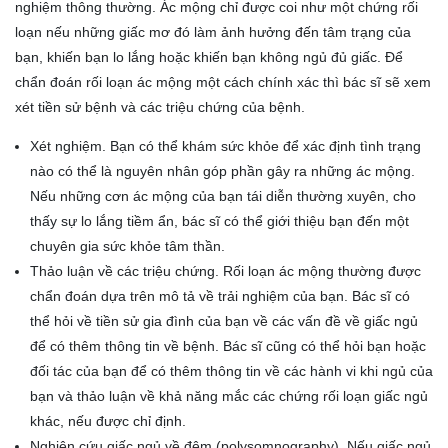
nghiệm thông thường. Ác mộng chỉ được coi như một chứng rối
loạn nếu những giấc mơ đó làm ảnh hưởng đến tâm trạng của
bạn, khiến bạn lo lắng hoặc khiến bạn không ngủ đủ giấc. Để
chẩn đoán rối loạn ác mộng một cách chính xác thì bác sĩ sẽ xem
xét tiền sử bệnh và các triệu chứng của bệnh.
Xét nghiệm. Bạn có thể khám sức khỏe để xác định tình trạng
nào có thể là nguyên nhân góp phần gây ra những ác mộng.
Nếu những cơn ác mộng của bạn tái diễn thường xuyên, cho
thấy sự lo lắng tiềm ẩn, bác sĩ có thể giới thiệu bạn đến một
chuyên gia sức khỏe tâm thần.
Thảo luận về các triệu chứng. Rối loạn ác mộng thường được
chẩn đoán dựa trên mô tả về trải nghiệm của bạn. Bác sĩ có
thể hỏi về tiền sử gia đình của bạn về các vấn đề về giấc ngủ
để có thêm thông tin về bệnh. Bác sĩ cũng có thể hỏi bạn hoặc
đối tác của bạn để có thêm thông tin về các hành vi khi ngủ của
bạn và thảo luận về khả năng mắc các chứng rối loạn giấc ngủ
khác, nếu được chỉ định.
Nghiên cứu giấc ngủ về đêm (polysomnography). Nếu giấc ngủ